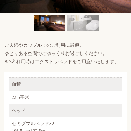
ご夫婦やカップルでのご利用に最適。
ゆとりある空間でごゆっくりお過ごしください。
※3名利用時はエクストラベッドをご用意いたします。
面積
22.5平米
ベッド
セミダブルベッド×2
196.5cm×122.5cm