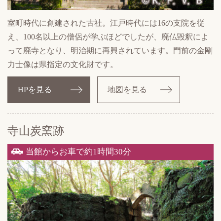
室町時代に創建された古社。江戸時代には16の支院を従
え、100名以上の僧侶が学ぶほどでしたが、廃仏毀釈によ
って廃寺となり、明治期に再興されています。門前の金剛
力士像は県指定の文化財です。
HPを見る
地図を見る
寺山炭窯跡
当館からお車で約1時間30分