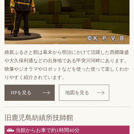
維新ふるさと館は幕末から明治にかけて活躍した西郷隆盛
や大久保利通などの出身地である甲突川河畔にあります。
映像やジオラマやロボットなどを使った使って楽しくわか
りやすく紹介されています。
HPを見る
地図を見る
旧鹿児島紡績所技師館
当館からお車で約1時間40分