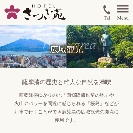
広域観光
薩摩藩の歴史と
雄大な自然を満喫
西郷隆盛ゆかりの地
「西郷隆盛逗留の地」や
火山のパワーを間近に感じられる
「桜島」などが
お車で行くことができ
鹿児島の広域観光の拠点に
便利です。