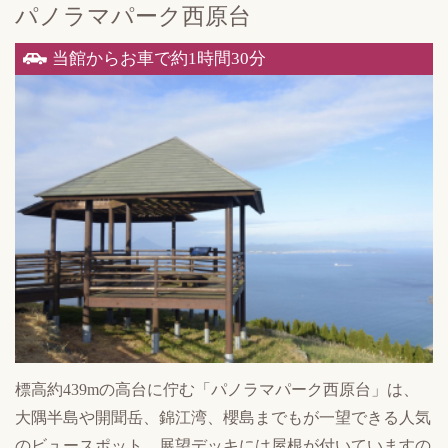
パノラマパーク西原台
当館からお車で約1時間30分
標高約439mの高台に佇む「パノラマパーク西原台」は、
大隅半島や開聞岳、錦江湾、櫻島までもが一望できる人気
のビュースポット。展望デッキには屋根が付いていますの