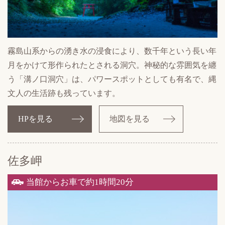
霧島山系からの湧き水の浸食により、数千年という長い年
月をかけて形作られたとされる洞穴。神秘的な雰囲気を纏
う「溝ノ口洞穴」は、パワースポットとしても有名で、縄
文人の生活跡も残っています。
HPを見る
地図を見る
佐多岬
当館からお車で約1時間20分